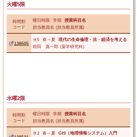
火曜5限
曜日時限
学期
授業科目名
時間割
コード
担当教員名
担当教員所属
火5
春～夏
現代の生命倫理・法・経済を考える
138505
前田 真一郎
薬学研究科
水曜2限
曜日時限
学期
授業科目名
時間割
コード
担当教員名
担当教員所属
水2
春～夏
GIS（地理情報システム）入門