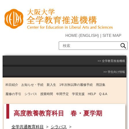
HOME
(
ENGLISH
) |
SITE MAP
全学教育推進機構
学生向け情報
科目紹介
お知らせ・手続
新入生
1年次秋以降の履修手続
用語集
履修の手引
シラバス
授業時間
年間予定
学習支援
HELP
Q & A
高度教養教育科目 春・夏学期
全学共通教育科目
>
シラバス
>