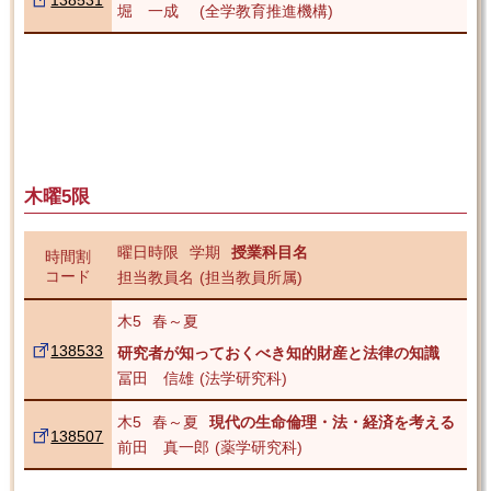
138531
堀 一成
全学教育推進機構
木曜5限
曜日時限
学期
授業科目名
時間割
コード
担当教員名
担当教員所属
木5
春～夏
138533
研究者が知っておくべき知的財産と法律の知識
冨田 信雄
法学研究科
木5
春～夏
現代の生命倫理・法・経済を考える
138507
前田 真一郎
薬学研究科