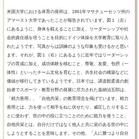
米国大学における体育の発祥は、1861年マサチューセッツ州の
アマースト大学であったことが報告されています。図１（左）
にあるように、身体を鍛えることに加え、リーダーシップや社
会的責任感を培うことを目的にドイツ体操を大学教育に取り入
れたようです。写真からは訓練のような印象も受けるかと思い
ます。それが、図１（右）にあるように近年ではリーダーシッ
プの育成に加え、成功体験を積むこと、尊敬、友愛、包摂（一
体性）といったチーム文化を育むこと、共生社会の構築などに
価値が移行してきているようです。日本では、講道館柔道の創
始者でスポーツ・教育分野の発展に尽力された嘉納治五郎は、
「精力善用」、「自他共栄」の教育理念を掲げています。精力
善用とは、力を使って相手をねじ伏せたり、威圧したりするこ
とに使わず、世の中の役に立つことのために能力を使うこと、
自他共栄とは、自分だけではなく他人と共に栄のある世の中に
しようとすることを意味します。その他、「人に勝つより自分