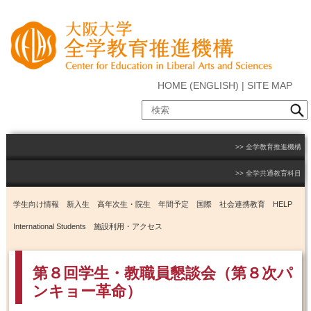
HOME
(
ENGLISH
) |
SITE MAP
全学教育推進機構
全学共通教育科目
学生向け情報
新入生
高年次生・院生
年間予定
国際
社会連携教育
HELP
International Students
施設利用・アクセス
第８回学生・教職員懇談会（第８次パ
ンキョー革命）