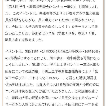
「第８回 学生・教職員懇談会(パンキョー革命)」を開催しまし
た。 このイベントは、共通教育のよりよい在り方を学生と教職
員が対話をしながら、共に考えていくために企画されていま
す。今回は「大学の授業を面白くしよう！」をテーマとして設
定いたしました。参加者は３２名（学生１８名、教員１１名、
職員３名）を数えました。
イベントは、3限(13時〜14時30分)と4限(14時40分〜16時10分)
の2部構成にすることにより、途中参加・途中離脱も可能になる
ようにしました。第1部では、学生によるパンキョー革命の取り
組みについての話の後、下田正全学教育推進機構長により「阪
大生の学び方 —これまでとこれから—」と題した講演(話題提
供)が行われました。大阪大学における教育の変遷と今後の姿に
ついて具体例を交えてご紹介いただきました。この話題を受け
て、普段の大学の授業や教育について意見交換をするグループ
ワークを少人数に分かれて行いました。今回は特にテーマを絞